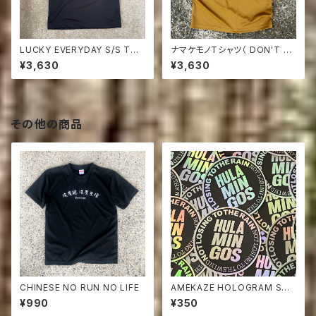
LUCKY EVERYDAY S/S Tシ
ナマケモノTシャツ（ DON'T T
ャツBLACK
HROW TRASH HERE ) コヨ
¥3,630
¥3,630
ーテブラウン
その他の商品
CHINESE NO RUN NO LIFE
AMEKAZE HOLOGRAM STI
CKER
¥990
¥350