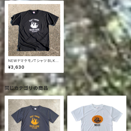
NEWナマケモノTシャツ BLK（
DON'T THROW TRASH HE
¥3,630
RE )
同じカテゴリの商品