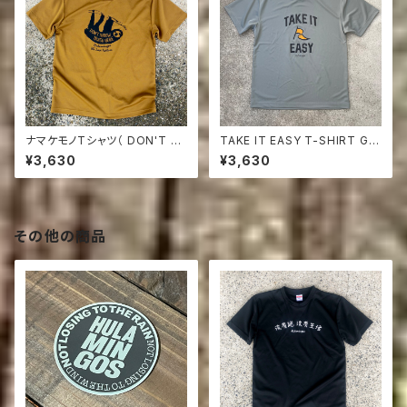
ナマケモノTシャツ（ DON'T T
TAKE IT EASY T-SHIRT GR
HROW TRASH HERE ) コヨ
AY
¥3,630
¥3,630
ーテブラウン
その他の商品