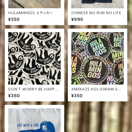
HULAMINGOS ステッカー
CHINESE NO RUN NO LIFE
¥350
¥990
DON’T WORRY BE HAPPY
AMEKAZE HOLOGRAM STI
STICKER ナマケモノ ステッカ
CKER
¥360
¥350
ー