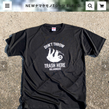
NEWナマケモノTシャツ BLK（ DO
N'T THROW TRASH HERE ) | H
ULAMINGOS -フラミンゴス