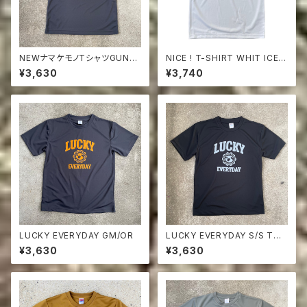
NEWナマケモノTシャツGUNM
NICE ! T-SHIRT WHIT ICEG
ETA/ ORG（ DON'T THROW
RAY
¥3,630
¥3,740
TRASH HERE )
LUCKY EVERYDAY GM/OR
LUCKY EVERYDAY S/S Tシ
ャツBLACK
¥3,630
¥3,630