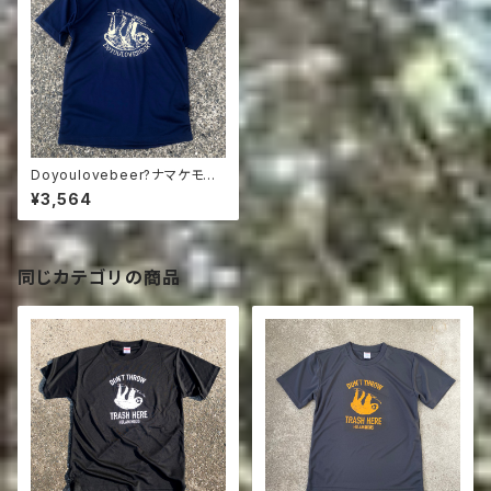
Doyoulovebeer?ナマケモノT
INDIGO
¥3,564
同じカテゴリの商品