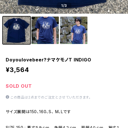
1
/3
Doyoulovebeer?ナマケモノT INDIGO
¥3,564
SOLD OUT
この商品は2点までのご注文とさせていただきます。
サイズ展開は150、160、S、 M、Lです
SIZE 150 : 着丈５９ｃｍ 身幅４２ｃｍ 肩幅４０ｃｍ 袖丈１