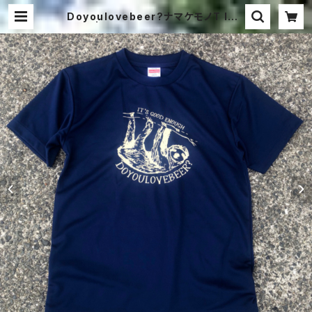
Doyoulovebeer?ナマケモノT IND
IGO | HULAMINGOS -フラミンゴ
ス