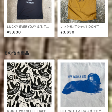
LUCKY EVERYDAY S/S Tシ
ナマケモノTシャツ（ DON'T T
ャツBLACK
HROW TRASH HERE ) コヨ
¥3,630
¥3,630
ーテブラウン
その他の商品
DON’T WORRY BE HAPPY
LIFE WITH A DOG キャンバス