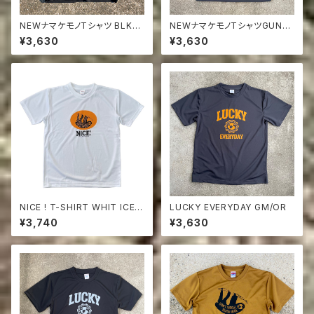
NEWナマケモノTシャツ BLK（
NEWナマケモノTシャツGUNM
DON'T THROW TRASH HE
ETA/ ORG（ DON'T THROW
¥3,630
¥3,630
RE )
TRASH HERE )
NICE ! T-SHIRT WHIT ICEG
LUCKY EVERYDAY GM/OR
RAY
¥3,740
¥3,630