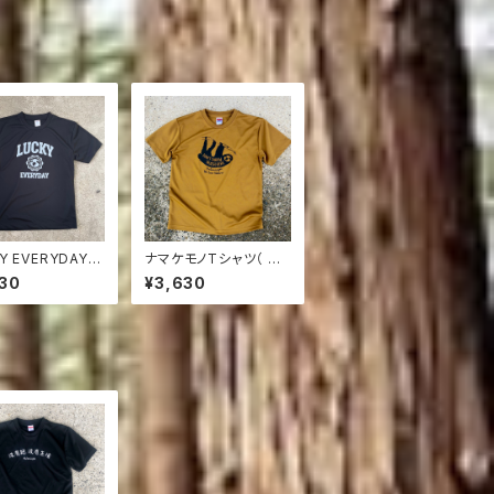
Y EVERYDAY
ナマケモノTシャツ（ DO
TシャツBLACK
N'T THROW TRASH
30
¥3,630
HERE ) コヨーテブラウ
ン