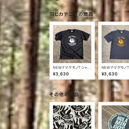
同じカテゴリの商品
NEWナマケモノTシャツ
NEWナマケモノ
BLK（ DON'T THRO
GUNMETA/ OR
¥3,630
¥3,630
W TRASH HERE )
ON'T THROW 
H HERE )
その他の商品