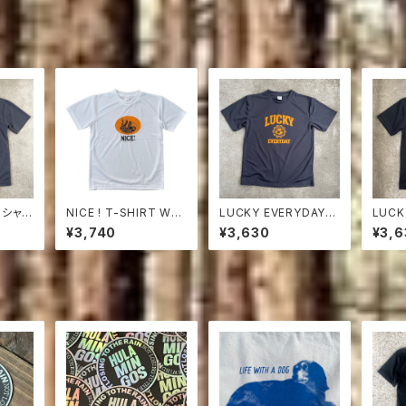
Tシャツ
NICE ! T-SHIRT WHI
LUCKY EVERYDAY G
LUCK
G（ D
T ICEGRAY
M/OR
S/S 
¥3,740
¥3,630
¥3,6
TRAS