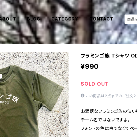
ABOUT
BLOG
CATEGORY
CONTACT
フラミンゴ族 Tシャツ OD
¥990
SOLD OUT
この商品は2点までのご注文と
お洒落なフラミンゴ族の渋い
チーム名ではないですよ。
フォントの色は白でなくてベ