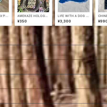
 ステッ
AMEKAZE HOLOGR
LIFE WITH A DOG キ
CHIN
AM STICKER
ャンバストートバッグ
O LIF
¥350
¥3,300
¥99