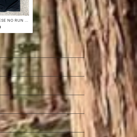
ESE NO RUN N
E
0