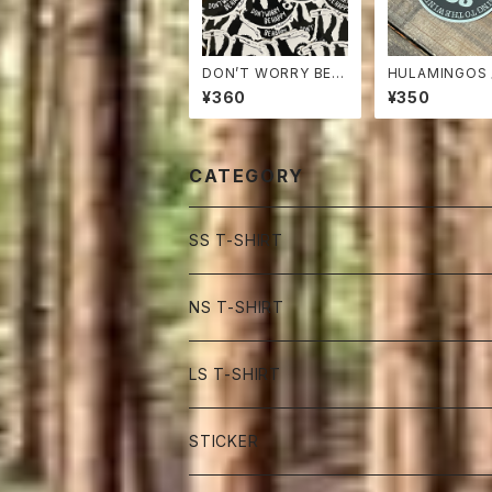
DON’T WORRY BE H
HULAMINGOS
APPY STICKER ナマ
カー
¥360
¥350
ケモノ ステッカー
CATEGORY
SS T-SHIRT
NS T-SHIRT
LS T-SHIRT
STICKER