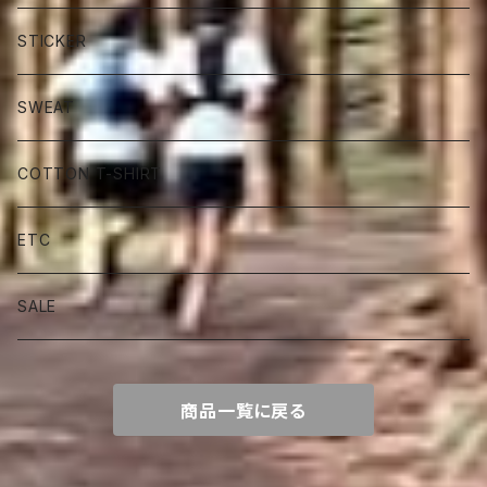
STICKER
SWEAT
COTTON T-SHIRT
ETC
SALE
商品一覧に戻る