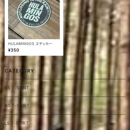
HULAMINGOS ステッカー
¥350
CATEGORY
SS T-SHIRT
NS T-SHIRT
LS T-SHIRT