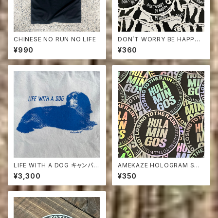
CHINESE NO RUN NO LIFE
DON’T WORRY BE HAPPY
STICKER ナマケモノ ステッカ
¥990
¥360
ー
LIFE WITH A DOG キャンバス
AMEKAZE HOLOGRAM STI
トートバッグ
CKER
¥3,300
¥350