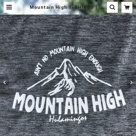
Mountain High T-SHIRTS | HU
LAMINGOS -フラミンゴス